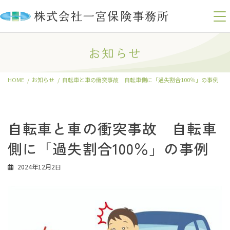
コ
ナ
ン
ビ
お知らせ
テ
ゲ
ン
ー
ツ
シ
HOME
お知らせ
自転車と車の衝突事故 自転車側に「過失割合100％」の事例
へ
ョ
ス
ン
キ
に
ッ
移
自転車と車の衝突事故 自転車
プ
動
側に「過失割合100％」の事例
2024年12月2日