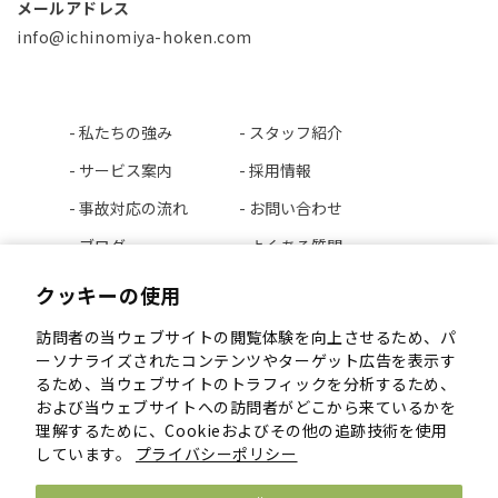
メールアドレス
info@ichinomiya-hoken.com
-
私たちの強み
-
スタッフ紹介
-
サービス案内
-
採用情報
-
事故対応の流れ
-
お問い合わせ
-
ブログ
-
よくある質問
-
会社案内
-
プライバシーポリシー
クッキーの使用
-
私たちについて
-
勧誘方針
訪問者の当ウェブサイトの閲覧体験を向上させるため、パ
-
会社概要
- FD宣言
ーソナライズされたコンテンツやターゲット広告を表示す
るため、当ウェブサイトのトラフィックを分析するため、
-
アクセス
および当ウェブサイトへの訪問者がどこから来ているかを
理解するために、Cookieおよびその他の追跡技術を使用
しています。
プライバシーポリシー
Copyright © 株式会社一宮保険事務所 All Rights Reserved.