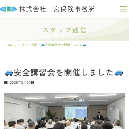
コ
ナ
ン
ビ
スタッフ通信
テ
ゲ
ン
ー
ツ
シ
HOME
スタッフ通信
安全講習会を開催しました
へ
ョ
ス
ン
キ
に
ッ
移
安全講習会を開催しました
プ
動
2026年5月15日