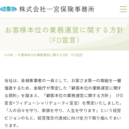
コ
ナ
ン
ビ
お客様本位の業務運営に関する方針
テ
ゲ
（FD宣言）
ン
ー
ツ
シ
へ
ョ
HOME
お客様本位の業務運営に関する方針（FD宣言）
ス
ン
キ
に
ッ
移
プ
動
当社は、金融事業者の一員として、お客さま第一の取組を一層
推進するため、金融庁が策定した「顧客本位の業務運営に関す
る原則」を踏まえ、「顧客本位の業務運営に関する方針」（FD
宣言=フィデューシャリデューティ宣言）を策定いたしました。
「人の日々を守り、家族を守り、人生を守ります」という経営
ビジョンのもと、経営理念の達成に向け全力で取り組んでまい
ります。